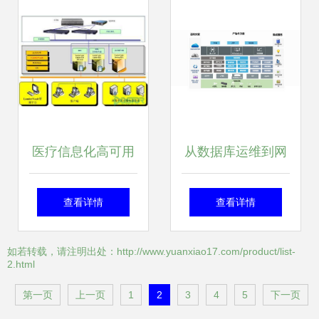
与服务层设计
医疗信息化高可用
从数据库运维到网
铸就幸福生活
络安全王牌 以数据
查看详情
查看详情
（三） 数据处理与
底层认知与权限管
如若转载，请注明出处：http://www.yuanxiao17.com/product/list-
2.html
存储服务——健康
控经验撬动数据安
第一页
上一页
1
2
3
4
5
下一页