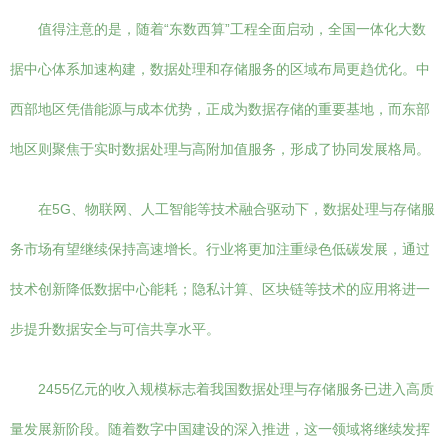
值得注意的是，随着“东数西算”工程全面启动，全国一体化大数
据中心体系加速构建，数据处理和存储服务的区域布局更趋优化。中
西部地区凭借能源与成本优势，正成为数据存储的重要基地，而东部
地区则聚焦于实时数据处理与高附加值服务，形成了协同发展格局。
在5G、物联网、人工智能等技术融合驱动下，数据处理与存储服
务市场有望继续保持高速增长。行业将更加注重绿色低碳发展，通过
技术创新降低数据中心能耗；隐私计算、区块链等技术的应用将进一
步提升数据安全与可信共享水平。
2455亿元的收入规模标志着我国数据处理与存储服务已进入高质
量发展新阶段。随着数字中国建设的深入推进，这一领域将继续发挥