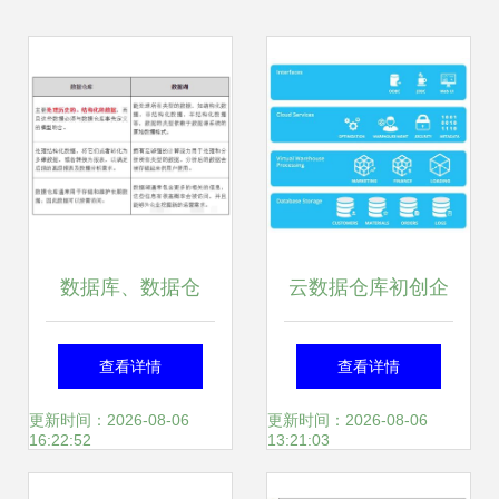
数据库、数据仓
云数据仓库初创企
库、数据湖、数据
业Snowflake获
查看详情
查看详情
集市、数据中台这
2000万美元B轮融
更新时间：2026-08-06
更新时间：2026-08-06
16:22:52
13:21:03
些概念,我终于整明
资，加快数据处理