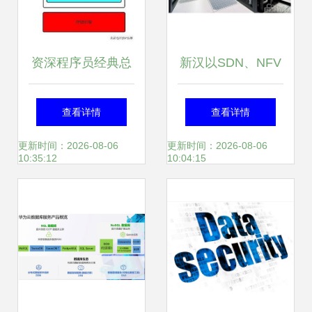
资深程序员经典总
新汉以SDN、NFV
结 MySQL的并发
为基石，构建以客
查看详情
查看详情
控制原理——数据
户为本的弹性电信
更新时间：2026-08-06
更新时间：2026-08-06
10:35:12
10:04:15
处理与存储服务
服务